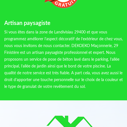
Artisan paysagiste
Si vous êtes dans la zone de Landivisiau 29400 et que vous
programmez améliorer l’aspect décoratif de l’extérieur de chez vous,
nous vous invitons de nous contacter. DEKOEKO Maçonnerie, 29
Finistère est un artisan paysagiste professionnel et expert. Nous
proposons un service de pose de béton lavé dans le parking, l’allée
principal, l’allée de jardin ainsi que le bord de votre piscine. La
qualité de notre service est très fiable. A part cela, vous avez aussi le
droit d’apporter une touche personnelle sur le choix de la couleur et
le type de granulat de votre revêtement du sol.