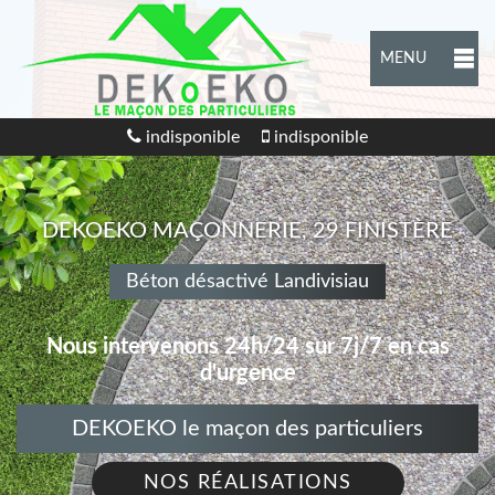
MENU
indisponible
indisponible
DEKOEKO MAÇONNERIE, 29 FINISTÈRE
Béton désactivé Landivisiau
Nous intervenons 24h/24 sur 7j/7 en cas
d'urgence
DEKOEKO le maçon des particuliers
NOS RÉALISATIONS