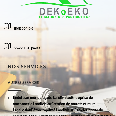
indisponible
29490 Guipavas
NOS SERVICES
AUTRES SERVICES
Enduit sur mur et façade Landivisiau
Entreprise de
maçonnerie Landivisiau
Création de murets et murs
Landivisiau
Béton imprimé Landivisiau
Carreleur pose de