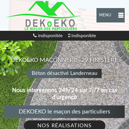
MENU
indisponible
indisponible
DEKOEKO MAÇONNERIE, 29 FINISTÈRE
Béton désactivé Landerneau
Nous intervenons 24h/24 sur 7j/7 en cas
d'urgence
DEKOEKO le maçon des particuliers
NOS RÉALISATIONS