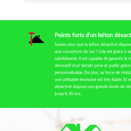
Points forts d’un béton désac
Saviez-vous que le béton désactivé dispos
que couverture du sol ? Cela est grâce à s
satisfaisante. Il est capable de garantir la 
décoratif d’un terrain privé et public grâ
personnalisable. De plus, sa force de résis
une utilisable excessive est très fiable. Et
désactivé dispose une grande durée de vie, 
jusqu’à 30 ans.