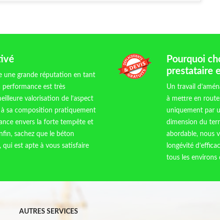
tivé
Pourquoi ch
prestataire 
e une grande réputation en tant
a performance est très
Un travail d’amén
meilleure valorisation de l’aspect
à mettre en route.
ce à sa composition pratiquement
uniquement par un
tance envers la forte tempête et
dimension du terr
 enfin, sachez que le béton
abordable, nous v
qui est apte à vous satisfaire
longévité d’effica
tous les environs
AUTRES SERVICES