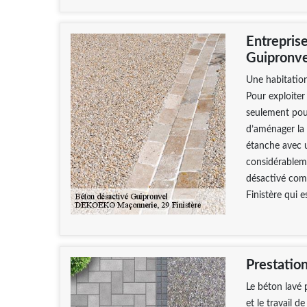
Entrepris
Guipronve
Une habitation
Pour exploiter
seulement pour
d’aménager la 
étanche avec 
considérableme
désactivé com
Finistère qui 
Prestation
Le béton lavé 
et le travail d