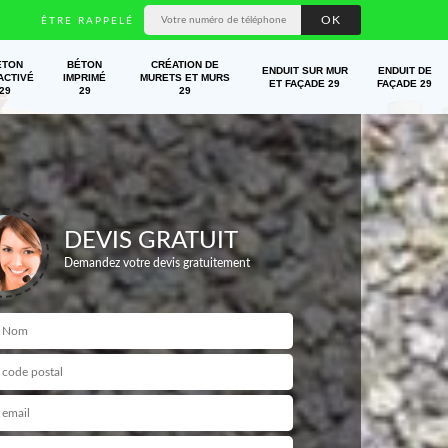
ÊTRE RAPPELÉ
ÉTON
BÉTON
CRÉATION DE
ENDUIT SUR MUR
ENDUIT DE
ACTIVÉ
IMPRIMÉ
MURETS ET MURS
ET FAÇADE 29
FAÇADE 29
29
29
29
DEVIS GRATUIT
Demandez votre devis gratuitement