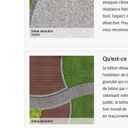
attaques clima
résistance fia
tout, l’aspect 
désactivé. Pou
vous recomma
Qu’est-ce
Le béton désac
l’extérieur de 
granulat qui c
de béton par r
valorisant mêm
public, le bét
Son travail de
en maçonnerie