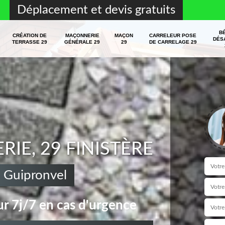
Déplacement et devis gratuits
B
CRÉATION DE
MAÇONNERIE
MAÇON
CARRELEUR POSE
DÉS
TERRASSE 29
GÉNÉRALE 29
29
DE CARRELAGE 29
E, 29 FINISTÈRE
 Guipronvel
r 7j/7 en cas d'urgence