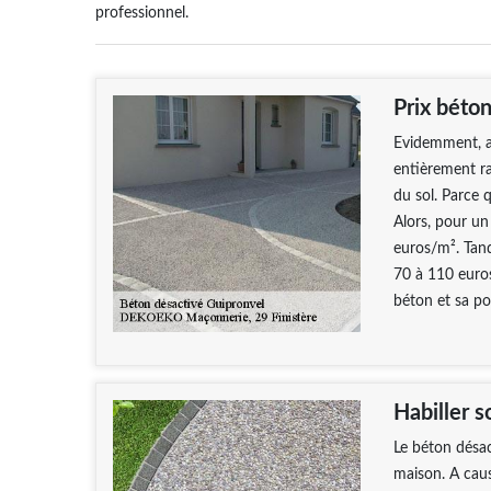
professionnel.
Prix béton
Evidemment, a
entièrement ra
du sol. Parce 
Alors, pour u
euros/m². Tand
70 à 110 euros
béton et sa po
Habiller s
Le béton désac
maison. A caus