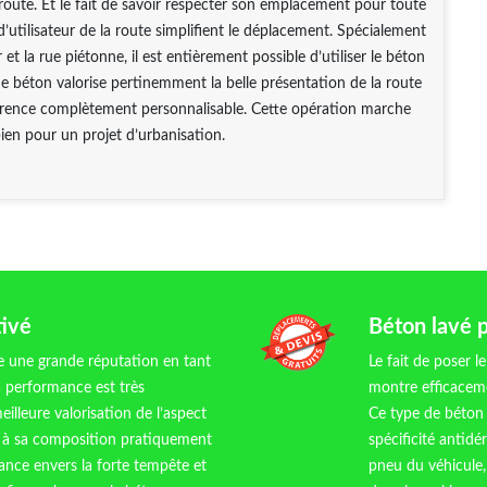
route. Et le fait de savoir respecter son emplacement pour toute
 d’utilisateur de la route simplifient le déplacement. Spécialement
r et la rue piétonne, il est entièrement possible d’utiliser le béton
de béton valorise pertinemment la belle présentation de la route
rence complètement personnalisable. Cette opération marche
en pour un projet d’urbanisation.
tivé
Béton lavé p
e une grande réputation en tant
Le fait de poser 
a performance est très
montre efficaceme
meilleure valorisation de l’aspect
Ce type de béton 
ce à sa composition pratiquement
spécificité antid
tance envers la forte tempête et
pneu du véhicule,