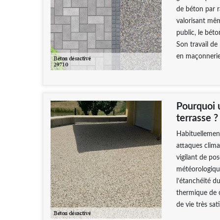
de béton par r
valorisant mêm
public, le bét
Son travail de
en maçonnerie
Pourquoi u
terrasse ?
Habituellement
attaques climat
vigilant de po
météorologique
l’étanchéité du
thermique de c
de vie très sat