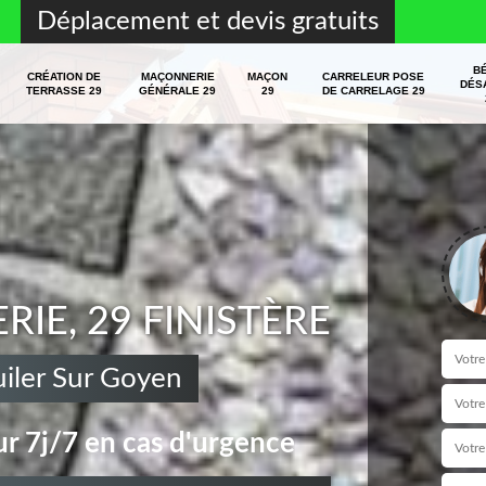
Déplacement et devis gratuits
B
CRÉATION DE
MAÇONNERIE
MAÇON
CARRELEUR POSE
DÉS
TERRASSE 29
GÉNÉRALE 29
29
DE CARRELAGE 29
E, 29 FINISTÈRE
iler Sur Goyen
r 7j/7 en cas d'urgence