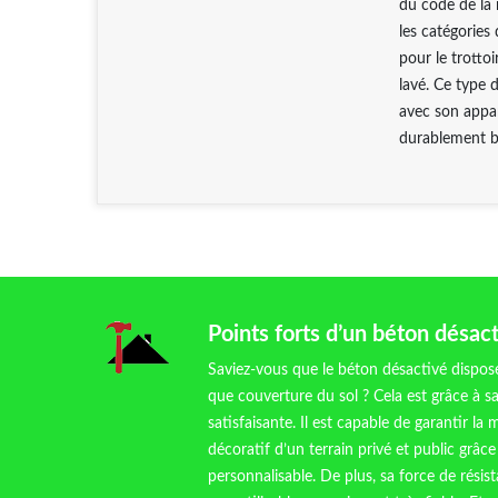
du code de la 
les catégories
pour le trottoi
lavé. Ce type 
avec son appa
durablement bi
Points forts d’un béton désac
Saviez-vous que le béton désactivé dispos
que couverture du sol ? Cela est grâce à s
satisfaisante. Il est capable de garantir la 
décoratif d’un terrain privé et public grâ
personnalisable. De plus, sa force de résis