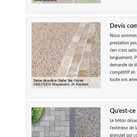
Devis comp
Nous sommes bi
prestation pou
rien n’est sati
longuement. Po
demande de de
compétitif en 
toute vos atte
Qu’est-ce
Le béton désac
l’extérieur de 
granulat qui c