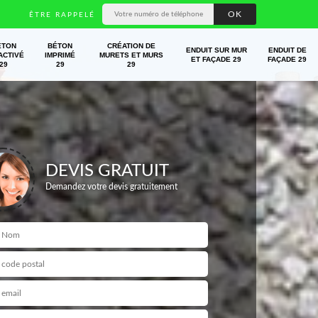
ÊTRE RAPPELÉ
ÉTON
BÉTON
CRÉATION DE
ENDUIT SUR MUR
ENDUIT DE
ACTIVÉ
IMPRIMÉ
MURETS ET MURS
ET FAÇADE 29
FAÇADE 29
29
29
29
DEVIS GRATUIT
Demandez votre devis gratuitement