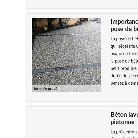
Importance
pose de b
La pose de bét
qui nécessite 
risqué de fair
la pose de bét
peut produire 
durée de vie e
pensez à dema
Béton lavé
piétonne
La prévention 