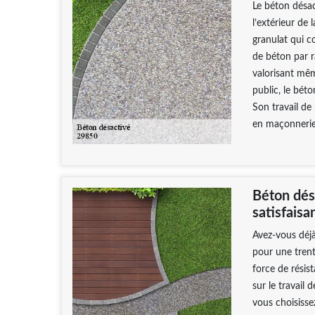
Le béton désac
l’extérieur de 
granulat qui c
de béton par r
valorisant mêm
public, le bét
Son travail de
en maçonnerie
Béton dés
satisfaisa
Avez-vous déj
pour une trent
force de résist
sur le travail
vous choisisse