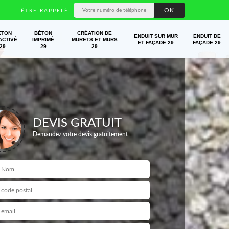
ÊTRE RAPPELÉ
ÉTON
BÉTON
CRÉATION DE
ENDUIT SUR MUR
ENDUIT DE
ACTIVÉ
IMPRIMÉ
MURETS ET MURS
ET FAÇADE 29
FAÇADE 29
29
29
29
DEVIS GRATUIT
Demandez votre devis gratuitement