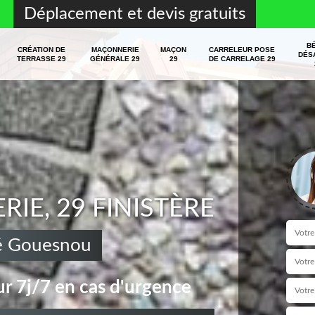
Déplacement et devis gratuits
B
CRÉATION DE
MAÇONNERIE
MAÇON
CARRELEUR POSE
DÉS
TERRASSE 29
GÉNÉRALE 29
29
DE CARRELAGE 29
E, 29 FINISTÈRE
é Gouesnou
r 7j/7 en cas d'urgence