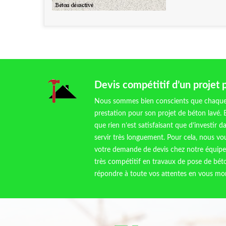
Devis compétitif d’un projet 
Nous sommes bien conscients que chaque cl
prestation pour son projet de béton lavé. 
que rien n’est satisfaisant que d’investir 
servir très longuement. Pour cela, nous vo
votre demande de devis chez notre équipe
très compétitif en travaux de pose de béto
répondre à toute vos attentes en vous mon