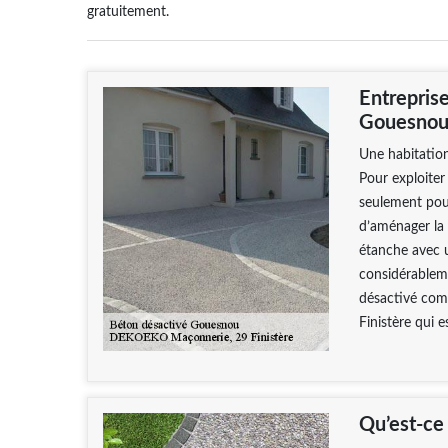
gratuitement.
Entrepris
Gouesno
Une habitation
Pour exploiter
seulement pour
d’aménager la 
étanche avec 
considérableme
désactivé com
Finistère qui 
Qu’est-ce