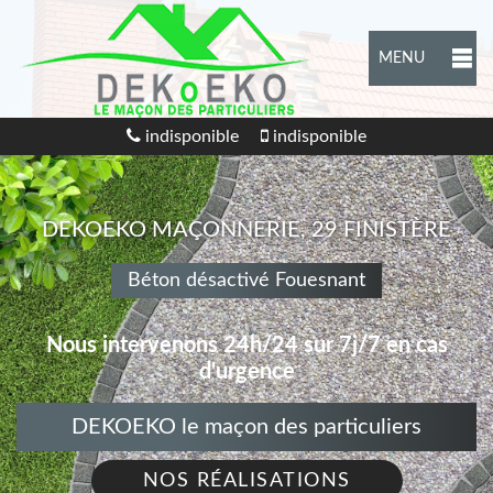
MENU
indisponible
indisponible
DEKOEKO MAÇONNERIE, 29 FINISTÈRE
Béton désactivé Fouesnant
Nous intervenons 24h/24 sur 7j/7 en cas
d'urgence
DEKOEKO le maçon des particuliers
NOS RÉALISATIONS